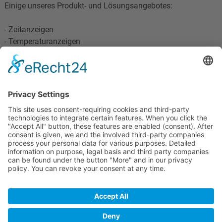
Einige unseres Produkt- und Lösungsangebotes:
- Zeitanzeigen
- Temperaturanzeigen
- Hauptuhren
- LED-Anzeigen
NIS-time AG
Otto-Volger-Str. 7a
D-65843 Sulzbach a.Ts.
© 2020 "Jadina100"
Home
Datenschutz
Impressum
Cookie-Einstellungen
Login